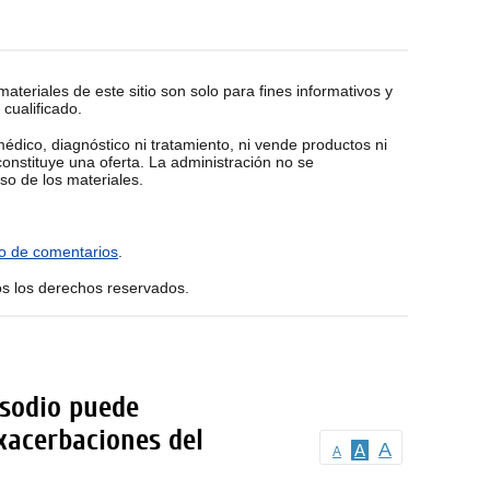
materiales de este sitio son solo para fines informativos y
 cualificado.
édico, diagnóstico ni tratamiento, ni vende productos ni
 constituye una oferta. La administración no se
so de los materiales.
io de comentarios
.
os los derechos reservados.
 sodio puede
xacerbaciones del
A
A
A