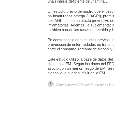
una síntesis deficiente de vitamina D.
Un estudio previo demostró que el pesc
poliinsaturados omega-3 (AGPI), promu
Los AGPI tienen un efecto preventivo c
inflamatorias. Además, la suplementaci
también reduce las tasas de recaída y l
En consonancia con estudios previos, la 
prevención de enfermedades no transmi
entre el consumo semanal de alcohol y 
Este estudio utilizó la base de datos de
dieta en la EM. Según los datos del FF
asoció con un menor riesgo de EM. Se ne
alcohol que pueden influir en la EM.
!
Found an error? Select it and press Ctr