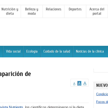
Nutrición y
Belleza y
Relaciones
Deportes
Acerca del
dieta
moda
portal
a
Vida social
Ecología
Cuidado de la salud
Noticias de la clínica
 aparición de
A
A
A
NUEVO
Condici
Focos de
evista Nutrients
, los científicos determinaron si la dieta