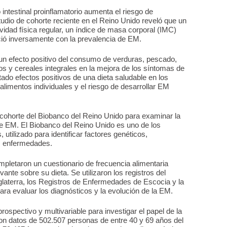
intestinal proinflamatorio aumenta el riesgo de
tudio de cohorte reciente en el Reino Unido reveló que un
ividad física regular, un índice de masa corporal (IMC)
ció inversamente con la prevalencia de EM.
un efecto positivo del consumo de verduras, pescado,
os y cereales integrales en la mejora de los síntomas de
tado efectos positivos de una dieta saludable en los
 alimentos individuales y el riesgo de desarrollar EM
e cohorte del Biobanco del Reino Unido para examinar la
 de EM. El Biobanco del Reino Unido es uno de los
utilizado para identificar factores genéticos,
s enfermedades.
completaron un cuestionario de frecuencia alimentaria
ante sobre su dieta. Se utilizaron los registros del
glaterra, los Registros de Enfermedades de Escocia y la
a evaluar los diagnósticos y la evolución de la EM.
ospectivo y multivariable para investigar el papel de la
ron datos de 502.507 personas de entre 40 y 69 años del