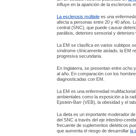
influye en la aparición de la esclerosis m
La esclerosis múltiple
es una enfermedad
afecta a personas entre 20 y 40 años. L
central (SNC), que puede causar deterio
parálisis, deterioro sensorial y deterioro 
La EM se clasifica en varios subtipos se
síndrome clínicamente aislado, la EM re
progresiva secundaria.
En Inglaterra, se presentan entre och
al año. En comparación con los hombres,
diagnosticadas con EM.
La EM es una enfermedad multifactorial 
ambientales como la exposición a la radia
Epstein-Barr (VEB), la obesidad y el ta
La dieta es un importante moderador de l
del SNC a través del eje intestino-cer
frecuente de suplementos dietéticos pued
que aumenta el riesgo de desarrollar
la