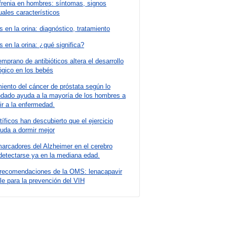
frenia en hombres: síntomas, signos
ales característicos
s en la orina: diagnóstico, tratamiento
s en la orina: ¿qué significa?
emprano de antibióticos altera el desarrollo
ógico en los bebés
miento del cáncer de próstata según lo
dado ayuda a la mayoría de los hombres a
ir a la enfermedad.
tíficos han descubierto que el ejercicio
yuda a dormir mejor
arcadores del Alzheimer en el cerebro
detectarse ya en la mediana edad.
recomendaciones de la OMS: lenacapavir
le para la prevención del VIH