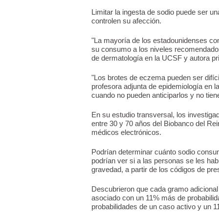
Limitar la ingesta de sodio puede ser u
controlen su afección.
"La mayoría de los estadounidenses co
su consumo a los niveles recomendados"
de dermatología en la UCSF y autora pri
"Los brotes de eczema pueden ser difíci
profesora adjunta de epidemiología en l
cuando no pueden anticiparlos y no tien
En su estudio transversal, los investi
entre 30 y 70 años del Biobanco del Rei
médicos electrónicos.
Podrían determinar cuánto sodio consum
podrían ver si a las personas se les hab
gravedad, a partir de los códigos de pre
Descubrieron que cada gramo adicional 
asociado con un 11% más de probabili
probabilidades de un caso activo y un