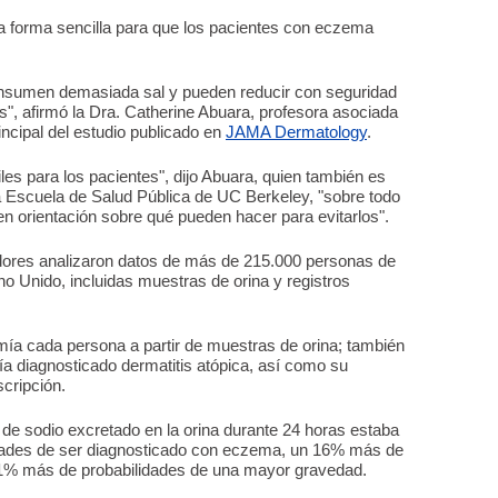
na forma sencilla para que los pacientes con eczema
nsumen demasiada sal y pueden reducir con seguridad
, afirmó la Dra. Catherine Abuara, profesora asociada
ncipal del estudio publicado en
JAMA Dermatology
.
les para los pacientes", dijo Abuara, quien también es
a Escuela de Salud Pública de UC Berkeley, "sobre todo
en orientación sobre qué pueden hacer para evitarlos".
gadores analizaron datos de más de 215.000 personas de
no Unido, incluidas muestras de orina y registros
ía cada persona a partir de muestras de orina; también
ía diagnosticado dermatitis atópica, así como su
scripción.
de sodio excretado en la orina durante 24 horas estaba
dades de ser diagnosticado con eczema, un 16% más de
 11% más de probabilidades de una mayor gravedad.