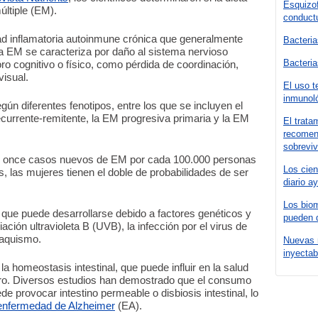
Esquizo
últiple (EM).
conductu
 inflamatoria autoinmune crónica que generalmente
Bacteria
a EM se caracteriza por daño al sistema nervioso
Bacteria
ro cognitivo o físico, como pérdida de coordinación,
visual.
El uso t
inmunol
gún diferentes fenotipos, entre los que se incluyen el
currente-remitente, la EM progresiva primaria y la EM
El trata
recomen
sobreviv
o y once casos nuevos de EM por cada 100.000 personas
Los cien
 las mujeres tienen el doble de probabilidades de ser
diario a
Los biom
que puede desarrollarse debido a factores genéticos y
pueden 
ción ultravioleta B (UVB), la infección por el virus de
baquismo.
Nuevas 
inyectab
a homeostasis intestinal, que puede influir en la salud
ebro. Diversos estudios han demostrado que el consumo
e provocar intestino permeable o disbiosis intestinal, lo
 enfermedad de Alzheimer
(EA).