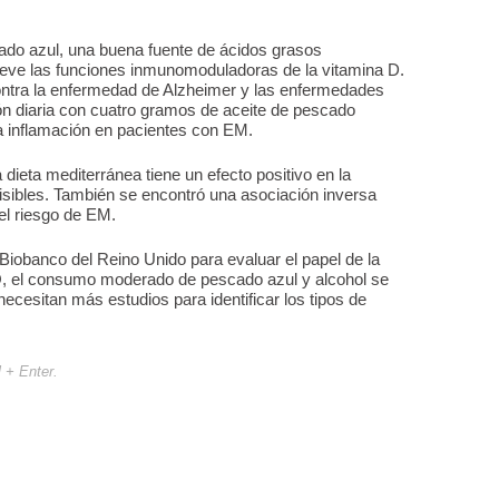
ado azul, una buena fuente de ácidos grasos
eve las funciones inmunomoduladoras de la vitamina D.
ontra la enfermedad de Alzheimer y las enfermedades
ón diaria con cuatro gramos de aceite de pescado
a inflamación en pacientes con EM.
dieta mediterránea tiene un efecto positivo en la
sibles. También se encontró una asociación inversa
el riesgo de EM.
l Biobanco del Reino Unido para evaluar el papel de la
Q, el consumo moderado de pescado azul y alcohol se
cesitan más estudios para identificar los tipos de
l + Enter.