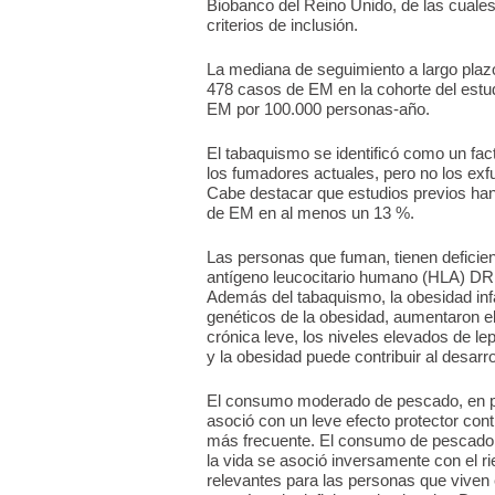
Biobanco del Reino Unido, de las cuales
criterios de inclusión.
La mediana de seguimiento a largo plazo
478 casos de EM en la cohorte del estud
EM por 100.000 personas-año.
El tabaquismo se identificó como un fac
los fumadores actuales, pero no los ex
Cabe destacar que estudios previos han 
de EM en al menos un 13 %.
Las personas que fuman, tienen deficie
antígeno leucocitario humano (HLA) DR
Además del tabaquismo, la obesidad inf
genéticos de la obesidad, aumentaron el
crónica leve, los niveles elevados de lep
y la obesidad puede contribuir al desarr
El consumo moderado de pescado, en pa
asoció con un leve efecto protector co
más frecuente. El consumo de pescado a
la vida se asoció inversamente con el 
relevantes para las personas que viven 